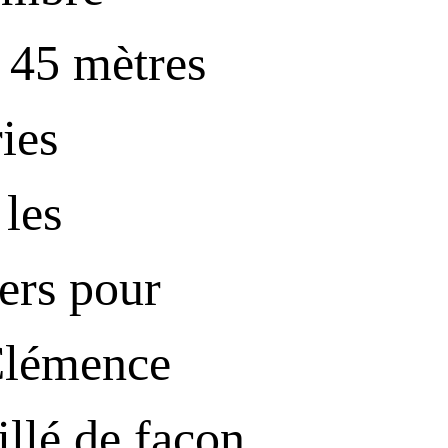
e 45 mètres
ies
les
iers pour
 Clémence
illé de façon