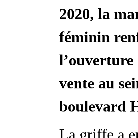
2020, la ma
féminin renf
l’ouverture
vente au se
boulevard 
La griffe a 