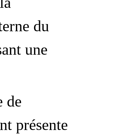
la
terne du
sant une
e de
nt présente