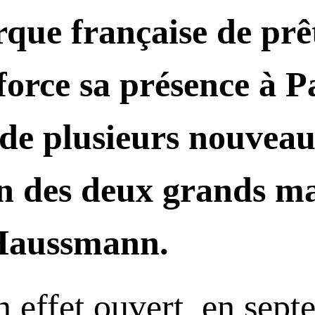
rque française de prê
orce sa présence à Pa
 de plusieurs nouveau
in des deux grands m
Haussmann.
en effet ouvert, en sep