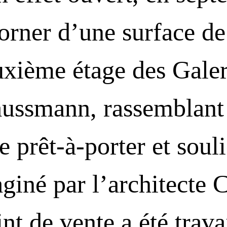
corner d’une surface d
uxième étage des Galer
ussmann, rassemblant 
e prêt-à-porter et soul
giné par l’architecte
int de vente a été trava