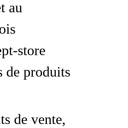
t au
ois
ept-store
s de produits
ts de vente,