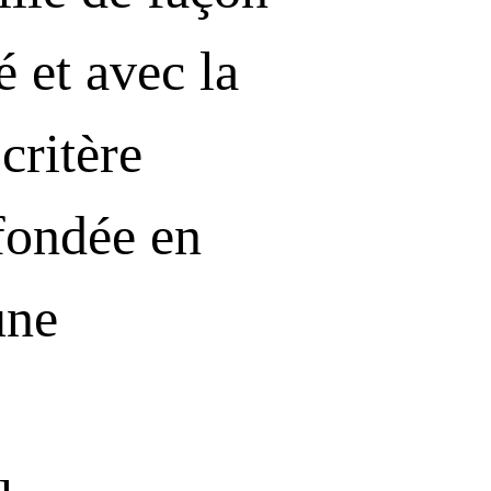
é et avec la
critère
 fondée en
une