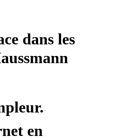
ace dans les
Haussmann
mpleur.
rnet en