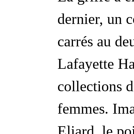
dernier, un 
carrés au de
Lafayette Ha
collections d
femmes. Ima
Eliard, le po