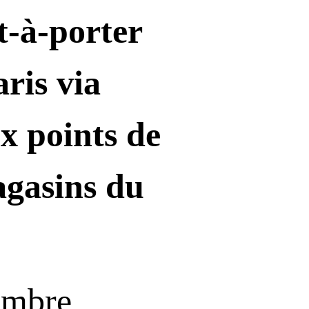
t-à-porter
ris via
x points de
agasins du
tembre